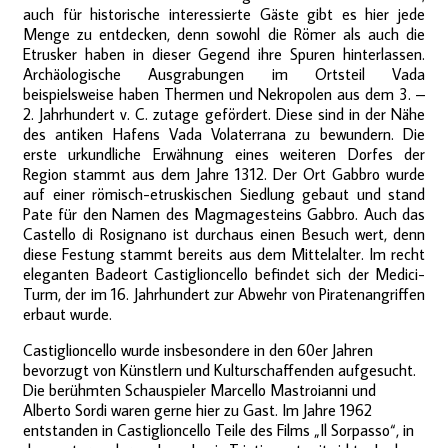
auch für historische interessierte Gäste gibt es hier jede
Menge zu entdecken, denn sowohl die Römer als auch die
Etrusker haben in dieser Gegend ihre Spuren hinterlassen.
Archäologische Ausgrabungen im Ortsteil Vada
beispielsweise haben Thermen und Nekropolen aus dem 3. –
2. Jahrhundert v. C. zutage gefördert. Diese sind in der Nähe
des antiken Hafens Vada Volaterrana zu bewundern. Die
erste urkundliche Erwähnung eines weiteren Dorfes der
Region stammt aus dem Jahre 1312. Der Ort Gabbro wurde
auf einer römisch-etruskischen Siedlung gebaut und stand
Pate für den Namen des Magmagesteins Gabbro. Auch das
Castello di Rosignano ist durchaus einen Besuch wert, denn
diese Festung stammt bereits aus dem Mittelalter. Im recht
eleganten Badeort Castiglioncello befindet sich der Medici-
Turm, der im 16. Jahrhundert zur Abwehr von Piratenangriffen
erbaut wurde.
Castiglioncello wurde insbesondere in den 60er Jahren
bevorzugt von Künstlern und Kulturschaffenden aufgesucht.
Die berühmten Schauspieler Marcello Mastroianni und
Alberto Sordi waren gerne hier zu Gast. Im Jahre 1962
entstanden in Castiglioncello Teile des Films „Il Sorpasso“, in