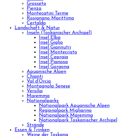
Grosseto
Pienza
Montecatini Terme
Rosignano Marittimo
Certaldo
Landschaft & Natur
Inseln (Toskanischer Archipel)
Insel Elba
Insel Giglio
Insel Giannutri
Insel Montecristo
Insel Capraia
Insel Pianosa
Insel Gorgona
Apuanische Alpen
Chianti
Val d’Orcia
Montagnola Senese
Versilia
Maremma
Nationalparks
Nationalpark Apuanische Alpen
Regionalpark Migliarino
Nationalpark Maremma
Nationalpark Toskanischer Archipel
Strände
Essen & Trinken
Weine der Toskana