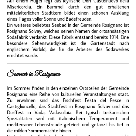
Auf einem Hügel liegt das idyllische Dorf Castelnuovo della
Misericordia. Ein Bummel durch den gut erhaltenen
mittelalterlichen Stadtkern bildet einen schönen Ausklang
eines Tages voller Sonne und Badefreuden.
Ein weiteres beliebtes Seebad in der Gemeinde Rosignano ist
Rosignano Solvay, welches seinen Namen der ortsansässigen
Sodafabrik verdankt. Diese Fabrik entstand bereits 1914. Eine
besondere Sehenswürdigkeit ist die Gartenstadt nach
englischem Vorbild, die für die Arbeiter des Sodawerkes
errichtet wurde.
Sommer in Rosignano
Im Sommer finden in den einzelnen Ortsteilen der Gemeinde
Rosignano eine Reihe von kulturellen Veranstaltungen statt.
Zu erwähnen sind das Fischfest Festa del Pesce in
Castiglioncello, das Stadtfest in Rosignano Solvay und das
Dorffest in Vada, Vadasullaia. Bei typisch toskanischen
Spezialitäten wird mit italienischem Temperament und
mediterraner Lebensfreude gefeiert und getanzt bis tief in
die milden Sommernächte hinein.